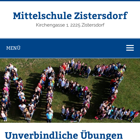
Zum
Inhalt
springen
Mittelschule Zistersdorf
Kirchengasse 1, 2225 Zistersdorf
MENÜ
Unverbindliche Übungen