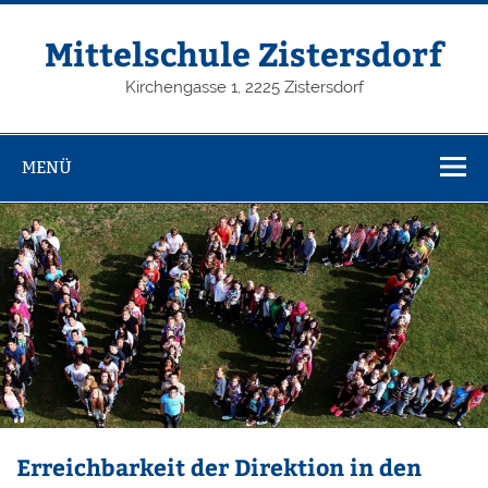
Zum
Inhalt
springen
Mittelschule Zistersdorf
Kirchengasse 1, 2225 Zistersdorf
MENÜ
Erreichbarkeit der Direktion in den